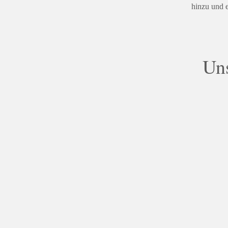
hinzu und e
Un